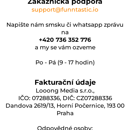
Zákaznická podpora
support@funntastic.io
Napište nám smsku či whatsapp zprávu
na
+420 736 352 776
a my se vám ozveme
Po - Pá (9 - 17 hodin)
Fakturační údaje
Looong Media s.r.o.,
IČO: 07288336, DIČ: CZ07288336
Dandova 2619/13, Horní Počernice, 193 00
Praha
Odpovědné osoby: