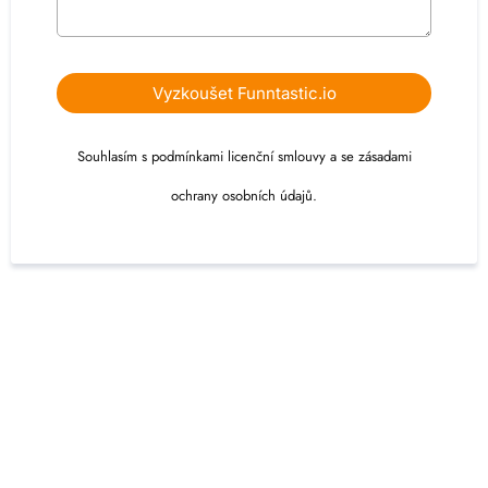
Vyzkoušet Funntastic.io
Souhlasím s podmínkami licenční smlouvy a se zásadami
ochrany osobních údajů.
Copyrights 2026 Funntastic.io všechna práva vyhrazena
Provozuje Looong Media s.r.o., IČ: 07288336, Dandova 2619/13, Horní
Počernice, 193 00 Praha
Tato webová stránka ukládá soubory cookies. Používáním této stránky s tímto